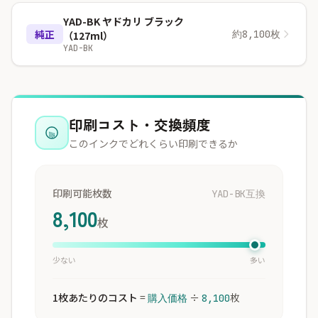
YAD-BK ヤドカリ ブラック
純正
約8,100枚
（127ml）
YAD-BK
印刷コスト・交換頻度
このインクでどれくらい印刷できるか
印刷可能枚数
YAD-BK互換
8,100
枚
少ない
多い
1枚あたりのコスト
=
÷
枚
購入価格
8,100