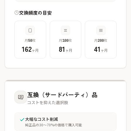
交換頻度の目安
月
枚
月
枚
月
枚
50
100
200
162
81
41
ヶ月
ヶ月
ヶ月
互換（サードパーティ）品
コストを抑えた選択肢
大幅なコスト削減
純正品の30〜70%の価格で購入可能