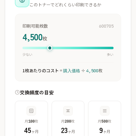
このトナーでどれくらい印刷できるか
印刷可能枚数
600705
4,500
枚
少ない
多い
1枚あたりのコスト
=
÷
枚
購入価格
4,500
交換頻度の目安
月
枚
月
枚
月
枚
100
200
500
45
23
9
ヶ月
ヶ月
ヶ月