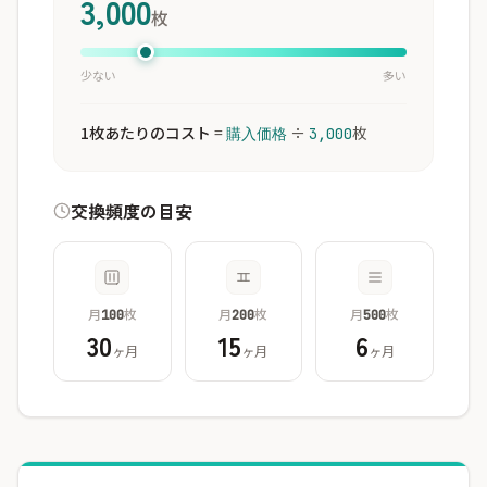
3,000
枚
少ない
多い
1枚あたりのコスト
=
÷
枚
購入価格
3,000
交換頻度の目安
月
枚
月
枚
月
枚
100
200
500
30
15
6
ヶ月
ヶ月
ヶ月