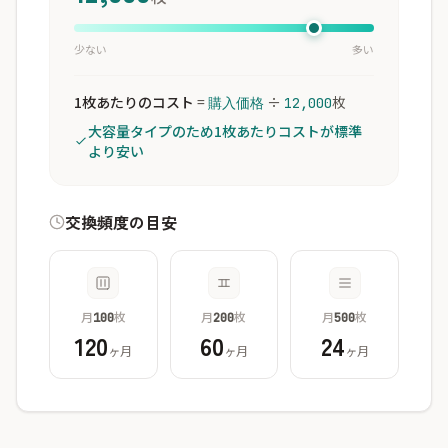
少ない
多い
1枚あたりのコスト
=
÷
枚
購入価格
12,000
大容量タイプのため1枚あたりコストが標準
より安い
交換頻度の目安
月
枚
月
枚
月
枚
100
200
500
120
60
24
ヶ月
ヶ月
ヶ月