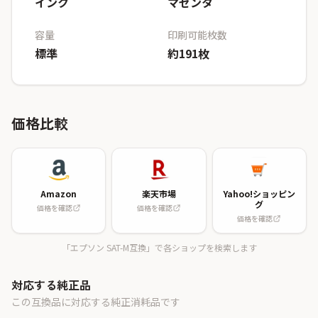
インク
マゼンタ
容量
印刷可能枚数
標準
約191枚
価格比較
Amazon
楽天市場
Yahoo!ショッピン
グ
価格を確認
価格を確認
価格を確認
「エプソン SAT-M互換」で各ショップを検索します
対応する純正品
この互換品に対応する純正消耗品です