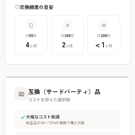
交換頻度の目安
月
枚
月
枚
月
枚
50
100
200
4
2
< 1
ヶ月
ヶ月
ヶ月
互換（サードパーティ）品
コストを抑えた選択肢
大幅なコスト削減
純正品の30〜70%の価格で購入可能