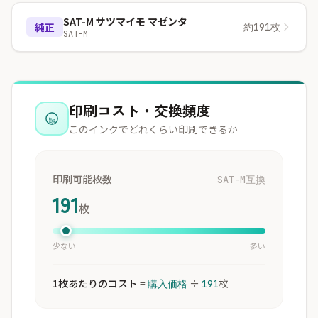
SAT-M サツマイモ マゼンタ
純正
約191枚
SAT-M
印刷コスト・交換頻度
このインクでどれくらい印刷できるか
印刷可能枚数
SAT-M互換
191
枚
少ない
多い
1枚あたりのコスト
=
÷
枚
購入価格
191