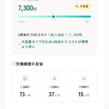
7,300
XL 大容量
枚
少ない
多い
1枚あたりのコスト
=
÷
枚
購入価格
7,300
大容量タイプのため1枚あたりコストが標準
より安い
交換頻度の目安
月
枚
月
枚
月
枚
100
200
500
73
37
15
ヶ月
ヶ月
ヶ月