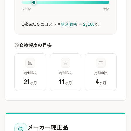
少ない
多い
1枚あたりのコスト
=
÷
枚
購入価格
2,100
交換頻度の目安
月
枚
月
枚
月
枚
100
200
500
21
11
4
ヶ月
ヶ月
ヶ月
メーカー純正品