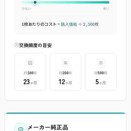
少ない
多い
1枚あたりのコスト
=
÷
枚
購入価格
2,300
交換頻度の目安
月
枚
月
枚
月
枚
100
200
500
23
12
5
ヶ月
ヶ月
ヶ月
メーカー純正品