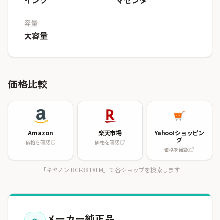
インク
マゼンタ
容量
大容量
価格比較
Amazon
楽天市場
Yahoo!ショッピン
グ
価格を確認
価格を確認
価格を確認
「キヤノン BCI-381XLM」で各ショップを検索します
メーカー純正品