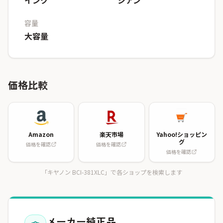
インク
シアン
容量
大容量
価格比較
Amazon
楽天市場
Yahoo!ショッピン
グ
価格を確認
価格を確認
価格を確認
「キヤノン BCI-381XLC」で各ショップを検索します
メーカー純正品