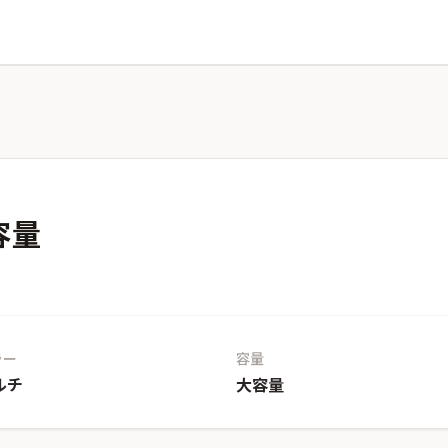
容量
ラー
容量
ルチ
大容量