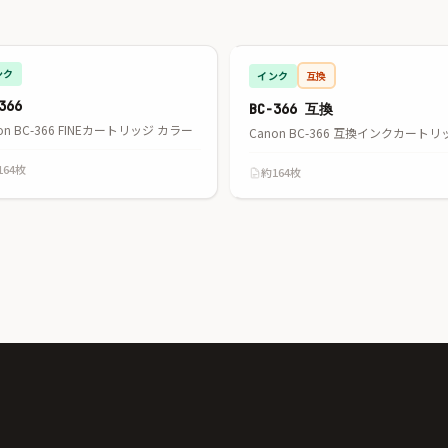
ンク
インク
互換
366
BC-366 互換
on BC-366 FINEカートリッジ カラー
164枚
約164枚