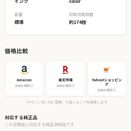
インク
color
容量
印刷可能枚数
標準
約174枚
価格比較
Amazon
楽天市場
Yahoo!ショッピン
グ
価格を確認
価格を確認
価格を確認
「キヤノン BC-341 互換」で各ショップを検索します
対応する純正品
この互換品に対応する純正消耗品です