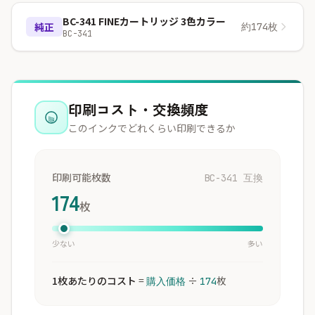
BC-341 FINEカートリッジ 3色カラー
純正
約174枚
BC-341
印刷コスト・交換頻度
このインクでどれくらい印刷できるか
印刷可能枚数
BC-341 互換
174
枚
少ない
多い
1枚あたりのコスト
=
÷
枚
購入価格
174