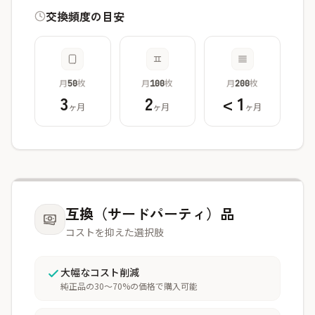
交換頻度の目安
月
枚
月
枚
月
枚
50
100
200
3
2
< 1
ヶ月
ヶ月
ヶ月
互換（サードパーティ）品
コストを抑えた選択肢
大幅なコスト削減
純正品の30〜70%の価格で購入可能