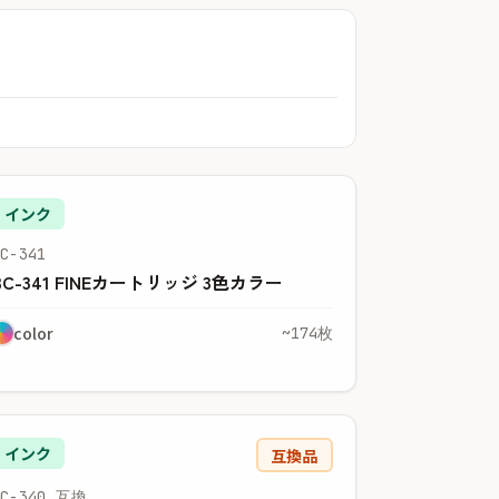
インク
BC-341
BC-341 FINEカートリッジ 3色カラー
color
~174枚
インク
互換品
BC-340 互換