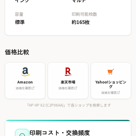
インク
マルチ
容量
印刷可能枚数
標準
約165枚
価格比較
Amazon
楽天市場
Yahoo!ショッピン
グ
価格を確認
価格を確認
価格を確認
「HP HP 62 (C2P06AA)」で各ショップを検索します
印刷コスト・交換頻度