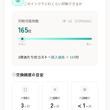
このインクでどれくらい印刷できるか
印刷可能枚数
HP 62 (C2P06AA)
165
枚
少ない
多い
1枚あたりのコスト
=
÷
枚
購入価格
165
交換頻度の目安
月
枚
月
枚
月
枚
50
100
200
3
2
< 1
ヶ月
ヶ月
ヶ月