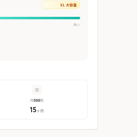
XL 大容量
多い
月
枚
500
15
ヶ月