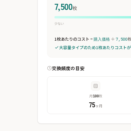
7,500
枚
少ない
1枚あたりのコスト
=
÷
購入価格
7,500
大容量タイプのため1枚あたりコスト
交換頻度の目安
月
枚
100
75
ヶ月