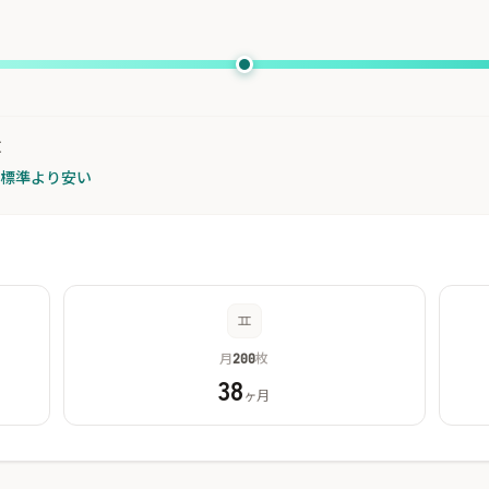
枚
が標準より安い
月
枚
200
38
ヶ月