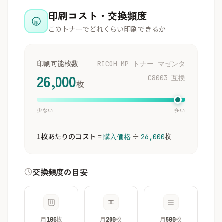
印刷コスト・交換頻度
このトナーでどれくらい印刷できるか
印刷可能枚数
RICOH MP トナー マゼンタ
26,000
C8003 互換
枚
少ない
多い
1枚あたりのコスト
=
÷
枚
購入価格
26,000
交換頻度の目安
月
枚
月
枚
月
枚
100
200
500