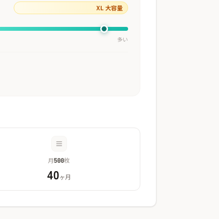
XL 大容量
多い
月
枚
500
40
ヶ月