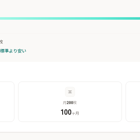
枚
が標準より安い
月
枚
200
100
ヶ月