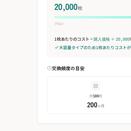
20,000
枚
少ない
1枚あたりのコスト
=
÷
購入価格
20,000
大容量タイプのため1枚あたりコスト
交換頻度の目安
月
枚
100
200
ヶ月