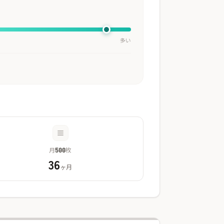
多い
月
枚
500
36
ヶ月