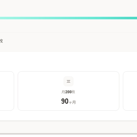
枚
月
枚
200
90
ヶ月