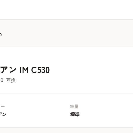
0
ン IM C530
30 互換
ラー
容量
アン
標準