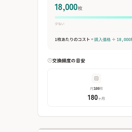
18,000
枚
少ない
1枚あたりのコスト
=
÷
購入価格
18,000
交換頻度の目安
月
枚
100
180
ヶ月