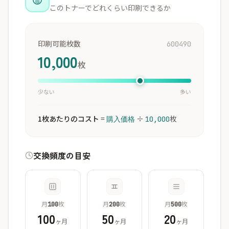
このトナーでどれくらい印刷できるか
印刷可能枚数
600490
10,000
枚
少ない
多い
1枚あたりのコスト
=
÷
枚
購入価格
10,000
交換頻度の目安
月
枚
月
枚
月
枚
100
200
500
100
50
20
ヶ月
ヶ月
ヶ月