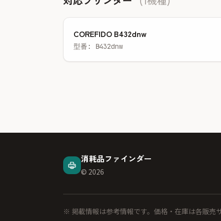
対応プリンター
(1機種)
COREFIDO B432dnw
型番: B432dnw
消耗品ファインダー
© 2026
※ 掲載情報は参考情報です。価格・在庫は各販売