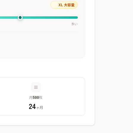
XL 大容量
多い
月
枚
500
24
ヶ月