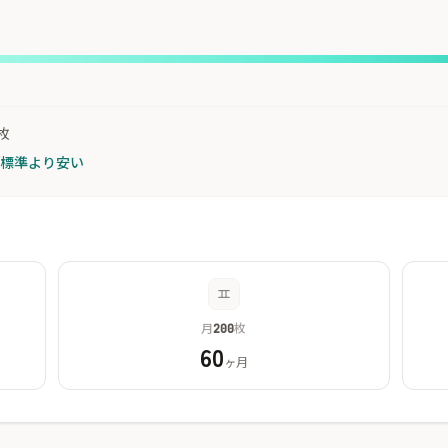
枚
が標準より安い
月
枚
200
60
ヶ月