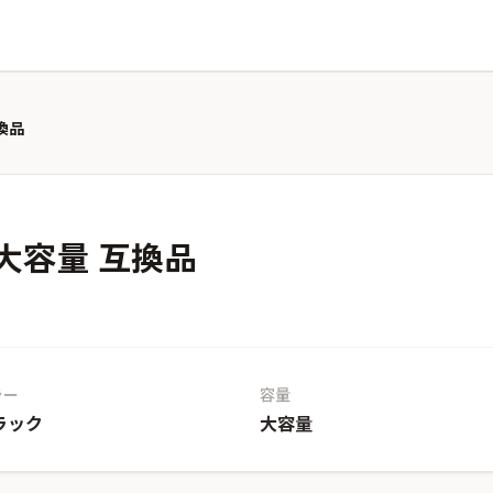
換品
大容量 互換品
ラー
容量
ラック
大容量