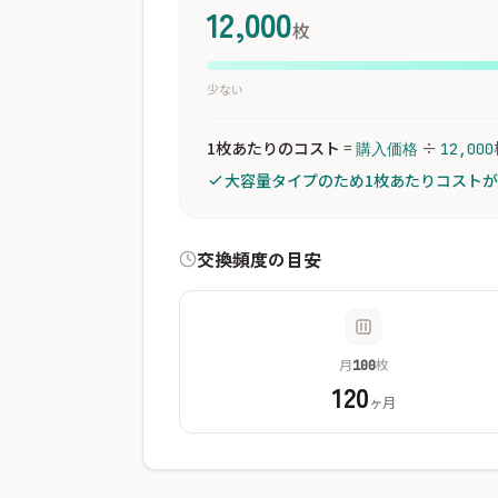
12,000
枚
少ない
1枚あたりのコスト
=
÷
購入価格
12,000
大容量タイプのため1枚あたりコスト
交換頻度の目安
月
枚
100
120
ヶ月