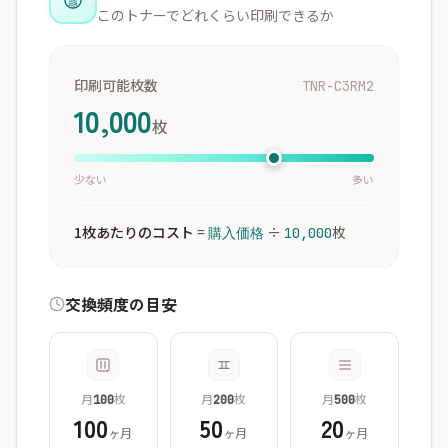
このトナーでどれくらい印刷できるか
印刷可能枚数
TNR-C3RM2
10,000
枚
少ない
多い
1枚あたりのコスト
=
÷
枚
購入価格
10,000
交換頻度の目安
月
枚
月
枚
月
枚
100
200
500
100
50
20
ヶ月
ヶ月
ヶ月