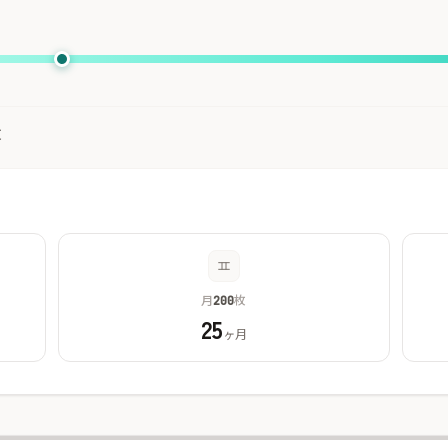
枚
月
枚
200
25
ヶ月