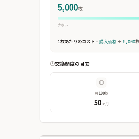
5,000
枚
少ない
1枚あたりのコスト
=
÷
購入価格
5,000
交換頻度の目安
月
枚
100
50
ヶ月