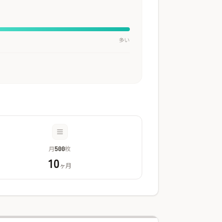
多い
月
枚
500
10
ヶ月