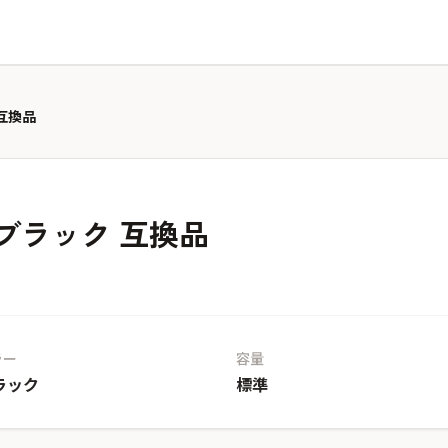
互換品
ブラック 互換品
ラー
容量
ラック
標準