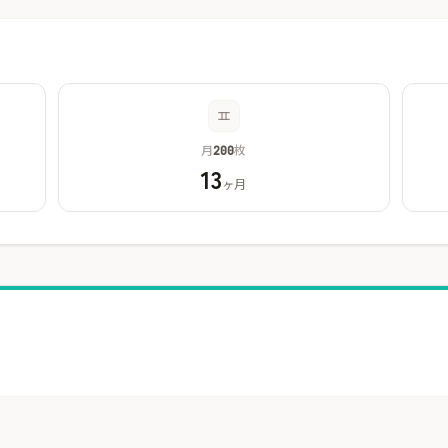
月
枚
200
13
ヶ月