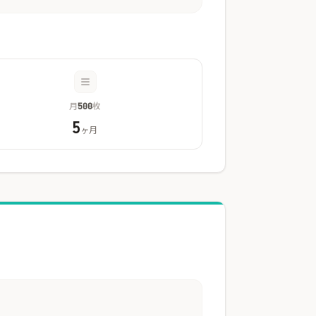
月
枚
500
5
ヶ月