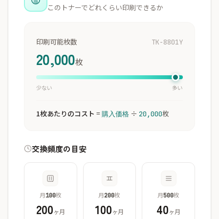
このトナーでどれくらい印刷できるか
印刷可能枚数
TK-8801Y
20,000
枚
少ない
多い
1枚あたりのコスト
=
÷
枚
購入価格
20,000
交換頻度の目安
月
枚
月
枚
月
枚
100
200
500
200
100
40
ヶ月
ヶ月
ヶ月