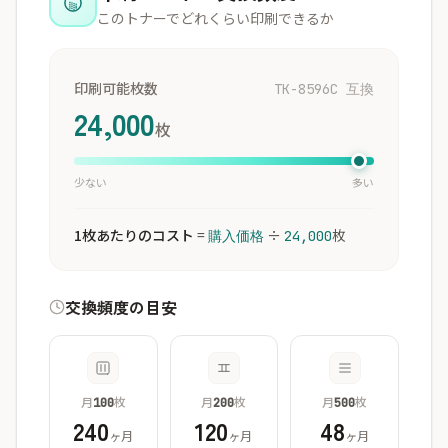
このトナーでどれくらい印刷できるか
印刷可能枚数
TK-8596C 互換
24,000
枚
少ない
多い
1枚あたりのコスト
=
÷
枚
購入価格
24,000
交換頻度の目安
月
枚
月
枚
月
枚
100
200
500
240
120
48
ヶ月
ヶ月
ヶ月