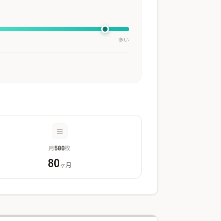
多い
月
枚
500
80
ヶ月