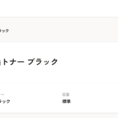
ブラック
 互換トナー ブラック
ラー
容量
ラック
標準