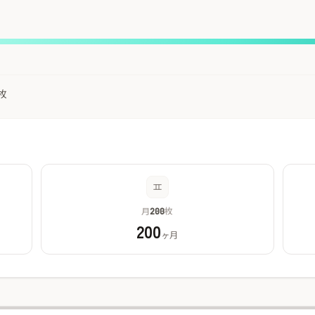
枚
月
枚
200
200
ヶ月