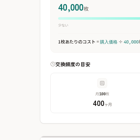
40,000
枚
少ない
1枚あたりのコスト
=
÷
購入価格
40,000
交換頻度の目安
月
枚
100
400
ヶ月