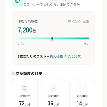
このトナーでどれくらい印刷できるか
印刷可能枚数
TK-1161 互換
7,200
枚
少ない
多い
1枚あたりのコスト
=
÷
枚
購入価格
7,200
交換頻度の目安
月
枚
月
枚
月
枚
100
200
500
72
36
14
ヶ月
ヶ月
ヶ月