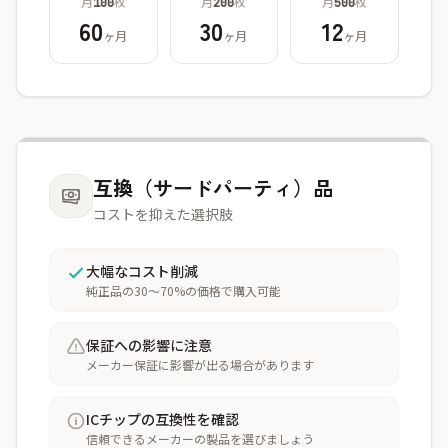
月
枚
月
枚
月
枚
100
200
500
60
30
12
ヶ月
ヶ月
ヶ月
互換（サードパーティ）品
コストを抑えた選択肢
大幅なコスト削減
純正品の30〜70%の価格で購入可能
保証への影響に注意
メーカー保証に影響が出る場合があります
ICチップの互換性を確認
信頼できるメーカーの製品を選びましょう