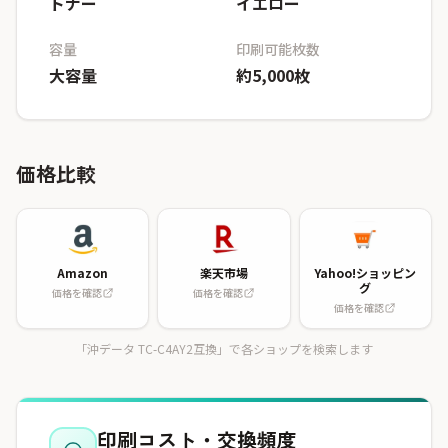
トナー
イエロー
容量
印刷可能枚数
大容量
約5,000枚
価格比較
Amazon
楽天市場
Yahoo!ショッピン
グ
価格を確認
価格を確認
価格を確認
「沖データ TC-C4AY2互換」で各ショップを検索します
印刷コスト・交換頻度