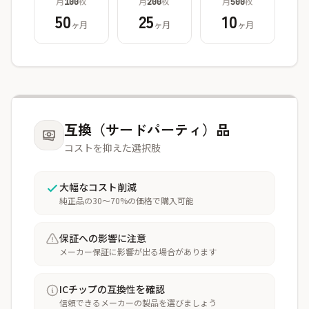
月
枚
月
枚
月
枚
100
200
500
50
25
10
ヶ月
ヶ月
ヶ月
互換（サードパーティ）品
コストを抑えた選択肢
大幅なコスト削減
純正品の30〜70%の価格で購入可能
保証への影響に注意
メーカー保証に影響が出る場合があります
ICチップの互換性を確認
信頼できるメーカーの製品を選びましょう