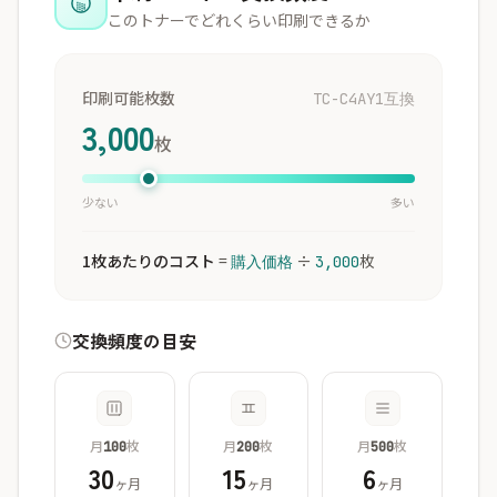
このトナーでどれくらい印刷できるか
印刷可能枚数
TC-C4AY1互換
3,000
枚
少ない
多い
1枚あたりのコスト
=
÷
枚
購入価格
3,000
交換頻度の目安
月
枚
月
枚
月
枚
100
200
500
30
15
6
ヶ月
ヶ月
ヶ月