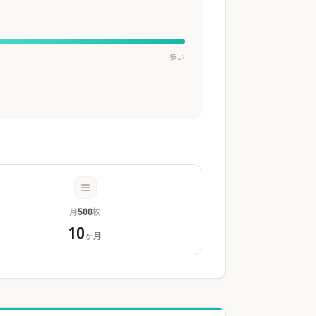
多い
月
枚
500
10
ヶ月