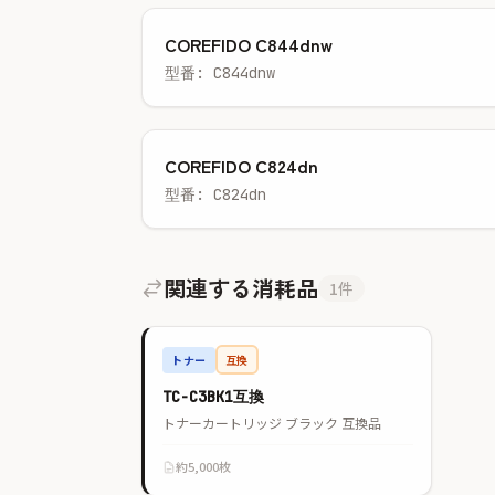
COREFIDO C844dnw
型番: C844dnw
COREFIDO C824dn
型番: C824dn
関連する消耗品
1件
トナー
互換
TC-C3BK1互換
トナーカートリッジ ブラック 互換品
約5,000枚