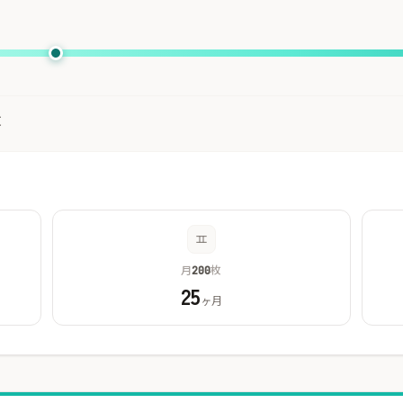
枚
月
枚
200
25
ヶ月