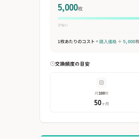
5,000
枚
少ない
1枚あたりのコスト
=
÷
購入価格
5,000
交換頻度の目安
月
枚
100
50
ヶ月