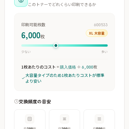
このトナーでどれくらい印刷できるか
印刷可能枚数
600533
6,000
XL 大容量
枚
少ない
多い
1枚あたりのコスト
=
÷
枚
購入価格
6,000
大容量タイプのため1枚あたりコストが標準
より安い
交換頻度の目安
月
枚
月
枚
月
枚