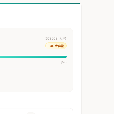
308538 互換
XL 大容量
多い