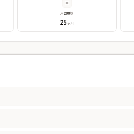
月
枚
200
25
ヶ月