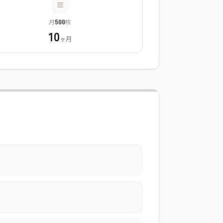
月
枚
500
10
ヶ月