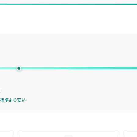
枚
が標準より安い