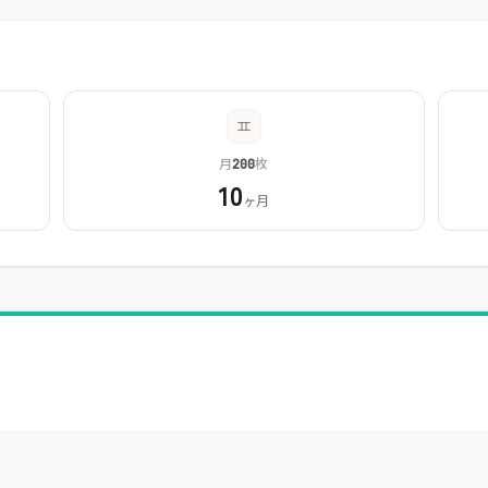
月
枚
200
10
ヶ月