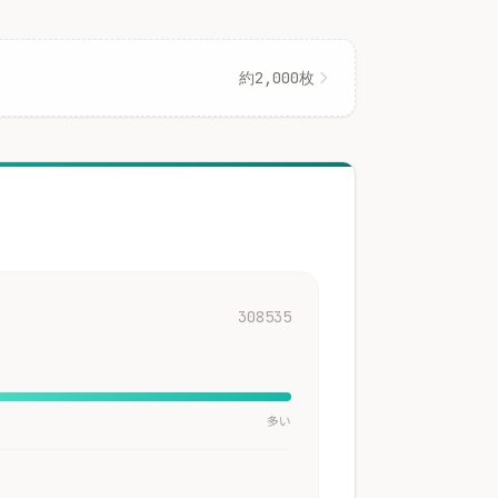
約2,000枚
308535
多い