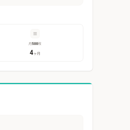
月
枚
500
4
ヶ月