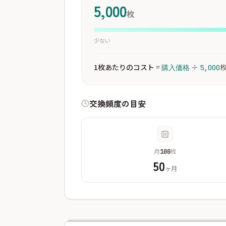
5,000
枚
少ない
1枚あたりのコスト
=
÷
購入価格
5,000
交換頻度の目安
月
枚
100
50
ヶ月