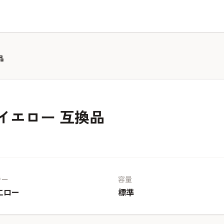
品
イエロー 互換品
ラー
容量
エロー
標準