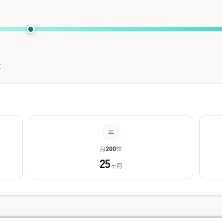
枚
月
枚
200
25
ヶ月