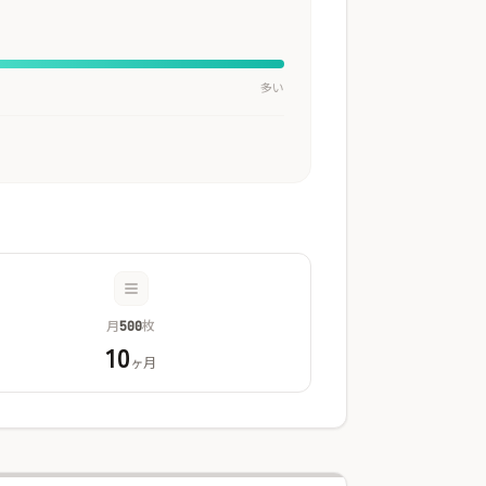
多い
月
枚
500
10
ヶ月