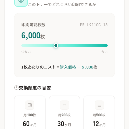
このトナーでどれくらい印刷できるか
印刷可能枚数
PR-L9110C-13
6,000
枚
少ない
多い
1枚あたりのコスト
=
÷
枚
購入価格
6,000
交換頻度の目安
月
枚
月
枚
月
枚
100
200
500
60
30
12
ヶ月
ヶ月
ヶ月