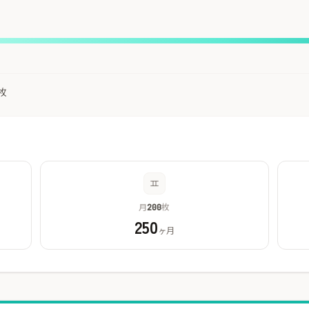
枚
月
枚
200
250
ヶ月