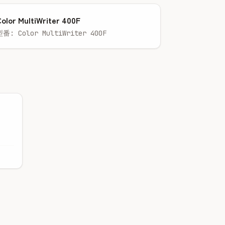
olor MultiWriter 400F
型番: Color MultiWriter 400F