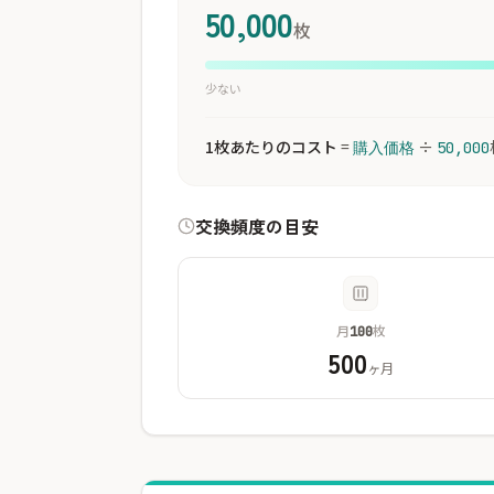
50,000
枚
少ない
1枚あたりのコスト
=
÷
購入価格
50,000
交換頻度の目安
月
枚
100
500
ヶ月