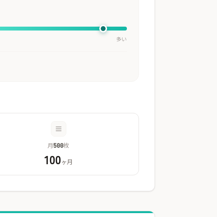
多い
月
枚
500
100
ヶ月