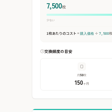
7,500
枚
少ない
1枚あたりのコスト
=
÷
購入価格
7,500
交換頻度の目安
月
枚
50
150
ヶ月