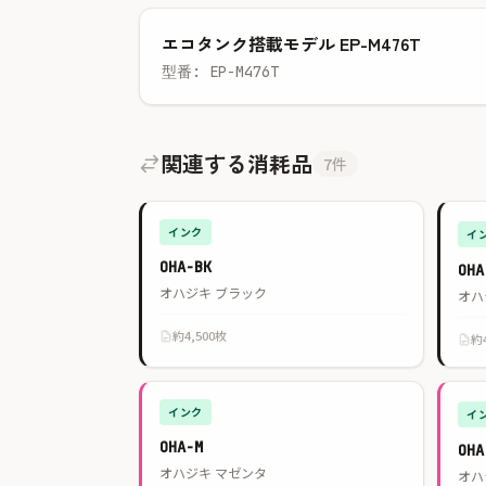
エコタンク搭載モデル EP-M476T
型番: EP-M476T
関連する消耗品
7件
インク
イ
OHA-BK
OH
オハジキ ブラック
オハ
約4,500枚
約
インク
イ
OHA-M
OH
オハジキ マゼンタ
オハ