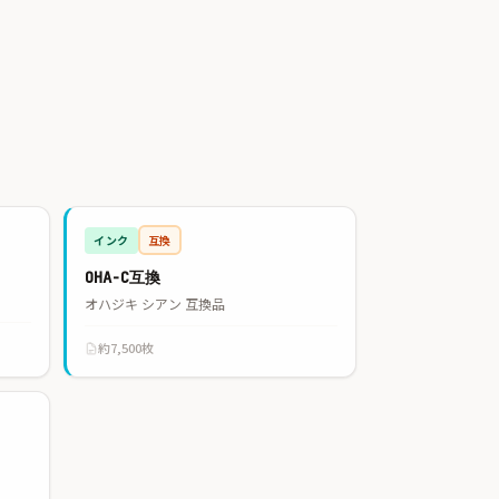
インク
互換
OHA-C互換
オハジキ シアン 互換品
約7,500枚