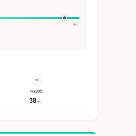
多い
月
枚
200
38
ヶ月