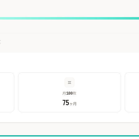
枚
月
枚
100
75
ヶ月