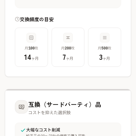
交換頻度の目安
月
枚
月
枚
月
枚
100
200
500
14
7
3
ヶ月
ヶ月
ヶ月
互換（サードパーティ）品
コストを抑えた選択肢
大幅なコスト削減
純正品の30〜70%の価格で購入可能