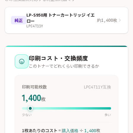
LP-S950用 トナーカートリッジ イエ
純正
約1,400枚
ロー
LPC4T11Y
印刷コスト・交換頻度
このトナーでどれくらい印刷できるか
印刷可能枚数
LPC4T11Y互換
1,400
枚
少ない
多い
1枚あたりのコスト
=
÷
枚
購入価格
1,400