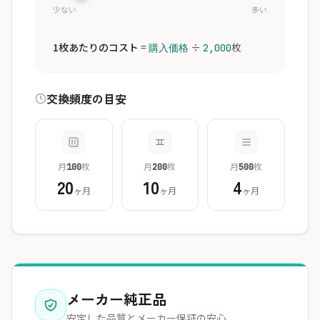
少ない
多い
1枚あたりのコスト
=
÷
枚
購入価格
2,000
交換頻度の目安
月
枚
月
枚
月
枚
100
200
500
20
10
4
ヶ月
ヶ月
ヶ月
メーカー純正品
安定した品質とメーカー保証の安心