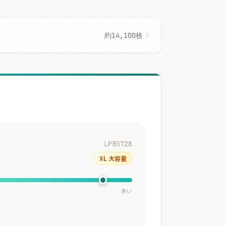
約14,100枚
LPB3T28
XL 大容量
多い