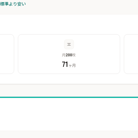
が標準より安い
月
枚
200
71
ヶ月