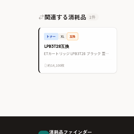
関連する消耗品
1件
トナー
互換
XL
LPB3T28互換
ETカートリッジ LPB3T28 ブラック 互換品
約14,100枚
消耗品ファインダー