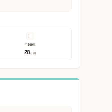
月
枚
500
28
ヶ月