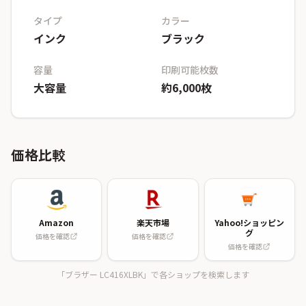
タイプ
カラー
インク
ブラック
容量
印刷可能枚数
大容量
約6,000枚
価格比較
Amazon
楽天市場
Yahoo!ショッピン
グ
価格を確認
価格を確認
価格を確認
「ブラザー LC416XLBK」で各ショップを検索します