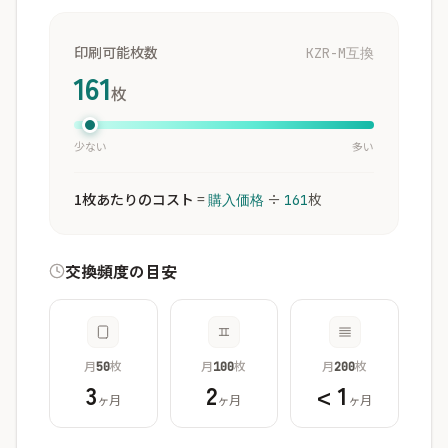
印刷可能枚数
KZR-M互換
161
枚
少ない
多い
1枚あたりのコスト
=
÷
枚
購入価格
161
交換頻度の目安
月
枚
月
枚
月
枚
50
100
200
3
2
< 1
ヶ月
ヶ月
ヶ月