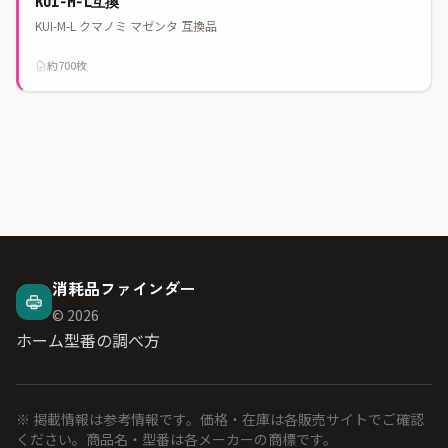
KUI-M-L互換
KUI-M-L クマノミ マゼンタ 互換品
約700枚
消耗品ファインダー
© 2026
ホーム
型番の調べ方
※ 掲載情報は参考情報です。価格・在庫は各販売サイトでご確認
ください。商品名・型番は各メーカーの商標です。