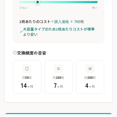
少ない
多い
1枚あたりのコスト
=
÷
枚
購入価格
700
大容量タイプのため1枚あたりコストが標準
より安い
交換頻度の目安
月
枚
月
枚
月
枚
50
100
200
14
7
4
ヶ月
ヶ月
ヶ月