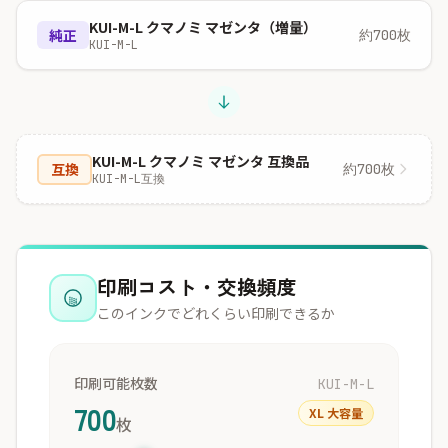
KUI-M-L クマノミ マゼンタ（増量）
純正
約700枚
KUI-M-L
KUI-M-L クマノミ マゼンタ 互換品
互換
約700枚
KUI-M-L互換
印刷コスト・交換頻度
このインクでどれくらい印刷できるか
印刷可能枚数
KUI-M-L
700
XL 大容量
枚