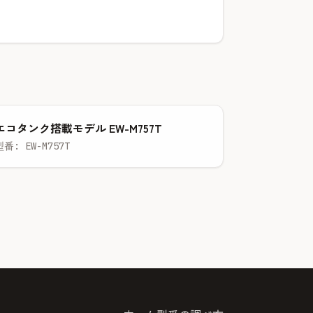
エコタンク搭載モデル EW-M757T
型番: EW-M757T