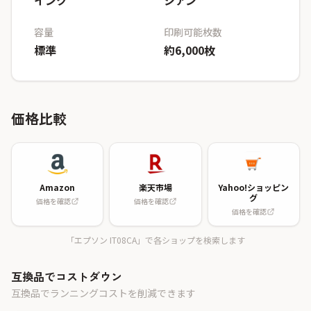
インク
シアン
容量
印刷可能枚数
標準
約6,000枚
価格比較
Amazon
楽天市場
Yahoo!ショッピン
グ
価格を確認
価格を確認
価格を確認
「エプソン IT08CA」で各ショップを検索します
互換品でコストダウン
互換品でランニングコストを削減できます