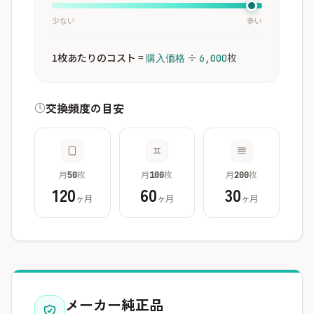
少ない
多い
1枚あたりのコスト
=
÷
枚
購入価格
6,000
交換頻度の目安
月
枚
月
枚
月
枚
50
100
200
120
60
30
ヶ月
ヶ月
ヶ月
メーカー純正品