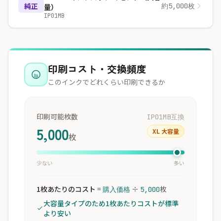
純正
約5,000枚
量）
IP01MB
印刷コスト・交換頻度
このインクでどれくらい印刷できるか
印刷可能枚数
IP01MB互換
5,000
XL 大容量
枚
少ない
多い
1枚あたりのコスト
=
÷
枚
購入価格
5,000
大容量タイプのため1枚あたりコストが標準
より安い