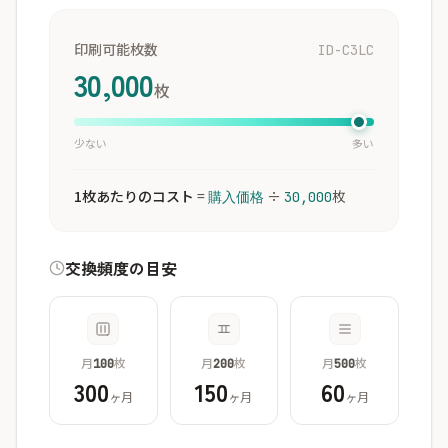
印刷可能枚数
ID-C3LC
30,000
枚
少ない
多い
1枚あたりのコスト
=
÷
枚
購入価格
30,000
交換頻度の目安
月
枚
月
枚
月
枚
100
200
500
300
150
60
ヶ月
ヶ月
ヶ月