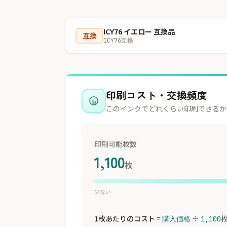
ICY76 イエロー 互換品
互換
ICY76互換
印刷コスト・交換頻度
このインクでどれくらい印刷できるか
印刷可能枚数
1,100
枚
少ない
1枚あたりのコスト
=
÷
購入価格
1,100