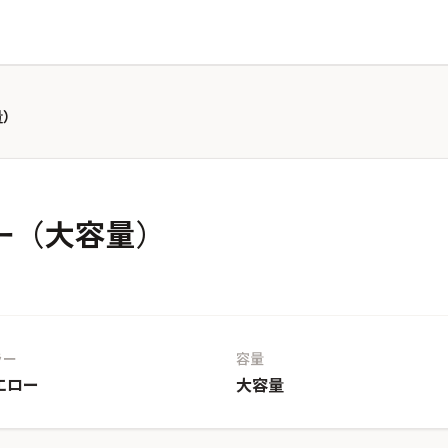
量）
ロー（大容量）
ラー
容量
エロー
大容量