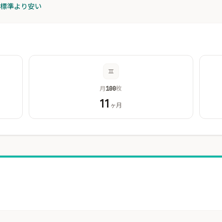
が標準より安い
月
枚
100
11
ヶ月