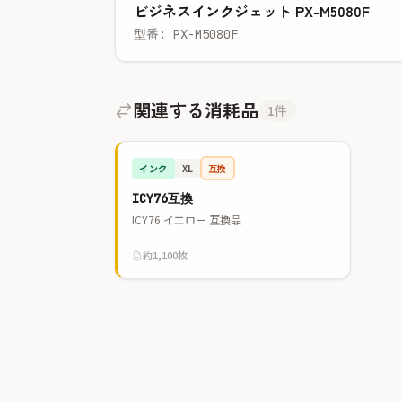
ビジネスインクジェット PX-M5080F
型番: PX-M5080F
関連する消耗品
1件
インク
互換
XL
ICY76互換
ICY76 イエロー 互換品
約1,100枚