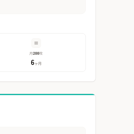
月
枚
200
6
ヶ月