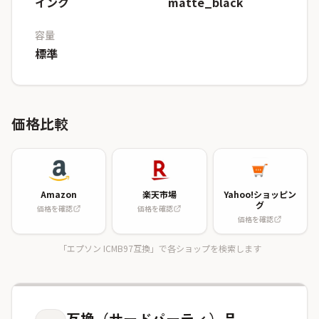
インク
matte_black
容量
標準
価格比較
Amazon
楽天市場
Yahoo!ショッピン
グ
価格を確認
価格を確認
価格を確認
「エプソン ICMB97互換」で各ショップを検索します
互換（サードパーティ）品